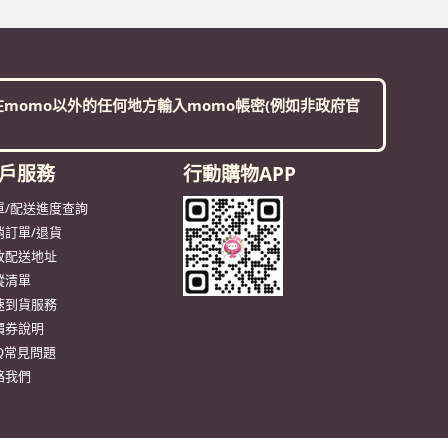
速到貨服務
價券說明
AQ常見問題
絡我們
Instagram
業者登錄字號：A-127365925-00000-7
 地址：台北市內湖區洲子街92號7樓