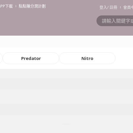
APP下載
點點賺分潤計劃
登入
/
註冊
會員
Predator
Nitro