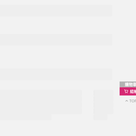
。
momo以外的任何地方輸入momo帳密(例如非政府官
購物
結
戶服務
行動購物APP
TO
單/配送進度查詢
消訂單/退貨
改配送地址
蹤清單