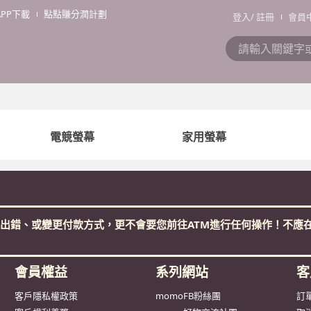
APP下載
點點賺分潤計劃
登入
/
註冊
會員
電競螢幕
家用螢幕