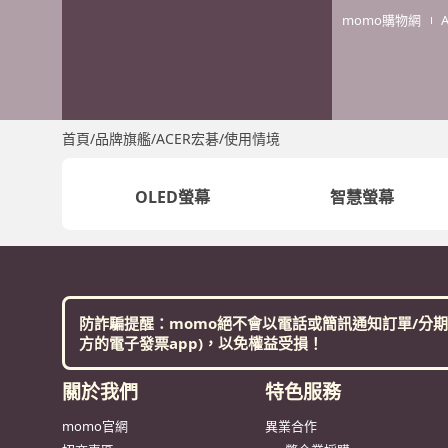
momo購物網
首頁
/
品牌旗艦
/
ACER宏碁
/
使用情境
OLED螢幕
智慧螢幕