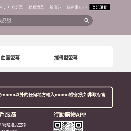
中心
查訂單
追蹤清單
折價券
購物車 (0)
登記活動
搜全站商品
曲面螢幕
攜帶型螢幕