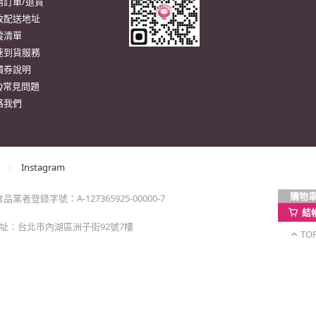
購物
結
TO