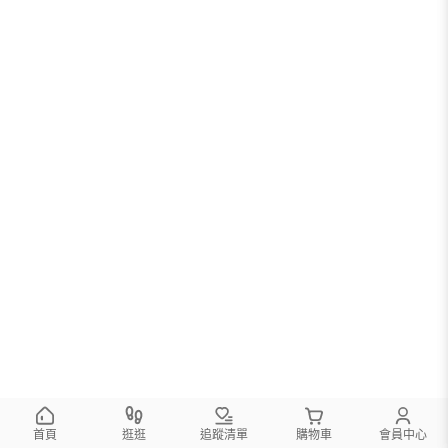
首頁
逛逛
追蹤清單
購物車
會員中心