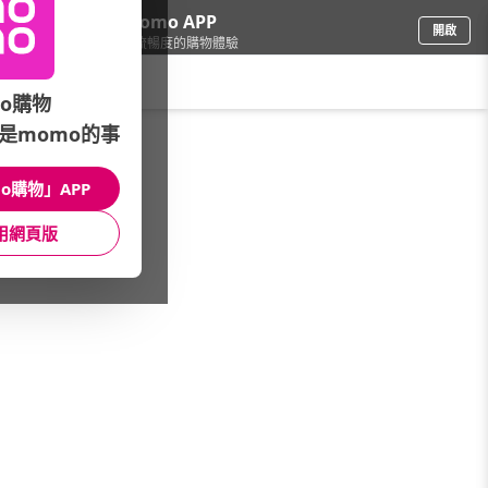
下載momo APP
開啟
給你3倍流暢度的購物體驗
請輸入搜尋關鍵字
o購物
是momo的事
品牌旗艦
/
ACER宏碁
/
螢幕/顯示器
o購物」APP
館長推薦
月銷量
新上市
價格
評價
用網頁版
很抱歉，沒有篩選到符合條件的商品
您可以調整篩選條件試試看