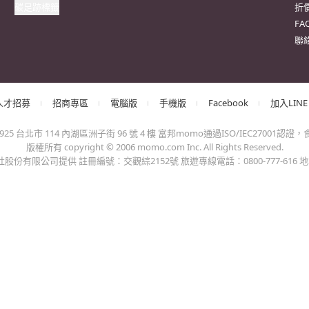
出錯、或變更付款方式，更不會要您前往ATM進行任何操作！不應在
會員權益
系列網站
客
客戶隱私權政策
momoFB粉絲團
訂
客戶權利義務
momo好物交流社團
取
網路安全標章
momo官方IG
更
包裝減量標章
momo富立保險
追
防詐騙宣導
快
碳足跡標籤
折
F
聯
人才招募
招商專區
電腦版
手機版
Facebook
加入LINE