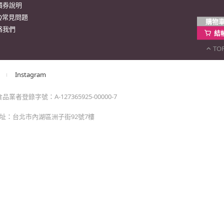
購物
momo以外的任何地方輸入momo帳密(例如非政府官
結
TO
戶服務
行動購物APP
單/配送進度查詢
消訂單/退貨
改配送地址
蹤清單
速到貨服務
價券說明
AQ常見問題
絡我們
Instagram