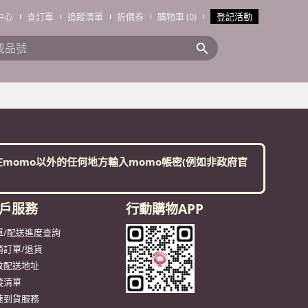
中心
查訂單
追蹤清單
折價券
購物車 (0)
登記活動
搜全站商品
。