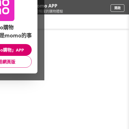
下載momo APP
開啟
給你3倍流暢度的購物體驗
請輸入搜尋關鍵字
o購物
是momo的事
品牌旗艦
/
Ladies蕾黛絲
/
全館商品
o購物」APP
館長推薦
月銷量
新上市
價格
評價
用網頁版
很抱歉，沒有篩選到符合條件的商品
您可以調整篩選條件試試看