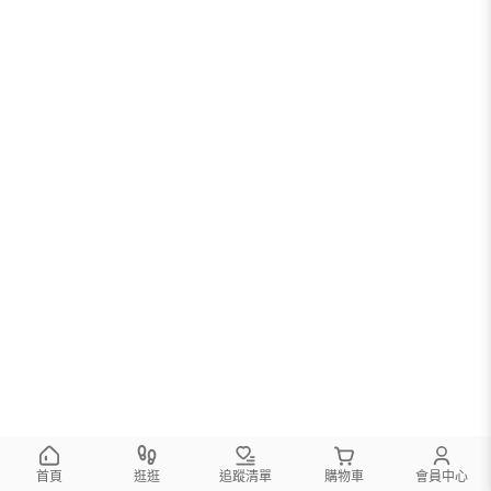
首頁
逛逛
追蹤清單
購物車
會員中心