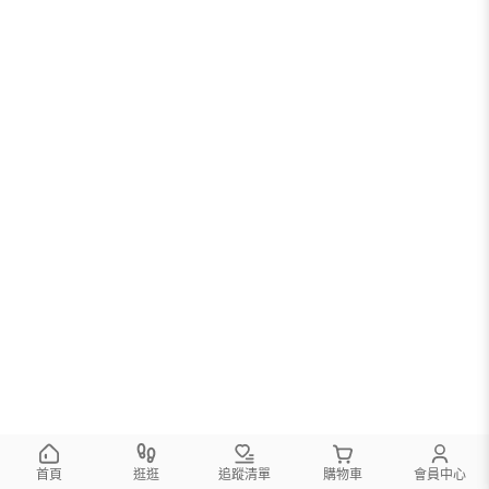
首頁
逛逛
追蹤清單
購物車
會員中心