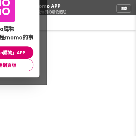
下載momo APP
開啟
給你3倍流暢度的購物體驗
請輸入搜尋關鍵字
o購物
是momo的事
品牌旗艦
/
THE BODY SHOP
/
臉部系列
/
維他命E保水系列
o購物」APP
館長推薦
月銷量
新上市
價格
評價
用網頁版
很抱歉，沒有篩選到符合條件的商品
您可以調整篩選條件試試看