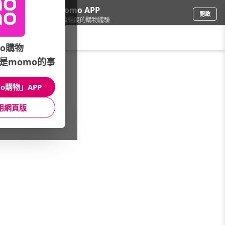
下載momo APP
開啟
給你3倍流暢度的購物體驗
請輸入搜尋關鍵字
o購物
是momo的事
食品飲料
/
普渡飲料★好兄弟最愛
/
生活飲品▼特價2件69折
o購物」APP
館長推薦
月銷量
新上市
價格
評價
用網頁版
很抱歉，沒有篩選到符合條件的商品
您可以調整篩選條件試試看