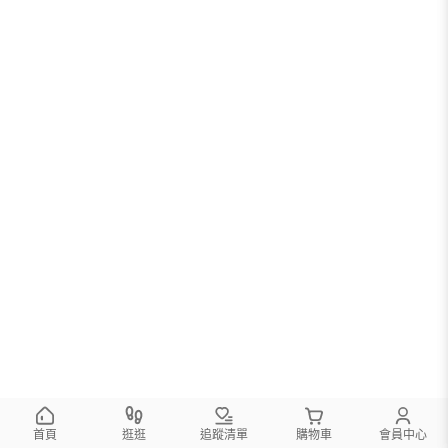
首頁
逛逛
追蹤清單
購物車
會員中心