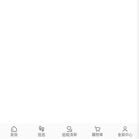
首頁
逛逛
追蹤清單
購物車
會員中心