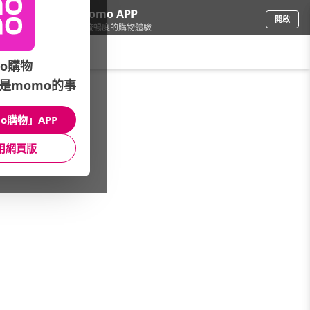
下載momo APP
開啟
給你3倍流暢度的購物體驗
請輸入搜尋關鍵字
o購物
是momo的事
食品飲料
/
麥片/穀類
/
品牌總覽
/
Red Tractor 紅色拖拉機
o購物」APP
館長推薦
月銷量
新上市
價格
評價
用網頁版
很抱歉，沒有篩選到符合條件的商品
您可以調整篩選條件試試看