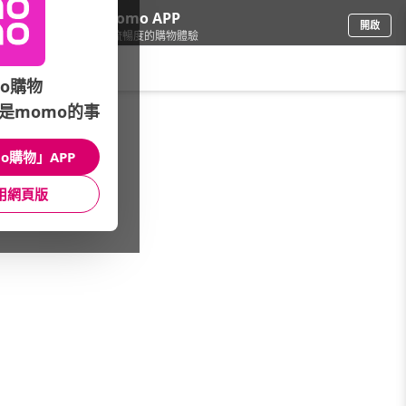
下載momo APP
開啟
給你3倍流暢度的購物體驗
請輸入搜尋關鍵字
o購物
是momo的事
食品飲料
/
崇德發黑麥汁 滿千送抱枕
o購物」APP
本館精選商品
用網頁版
館長推薦
月銷量
新上市
價格
評價
很抱歉，沒有篩選到符合條件的商品