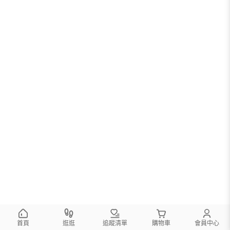
您可以調整篩選條件試試看
首頁
逛逛
追蹤清單
購物車
會員中心