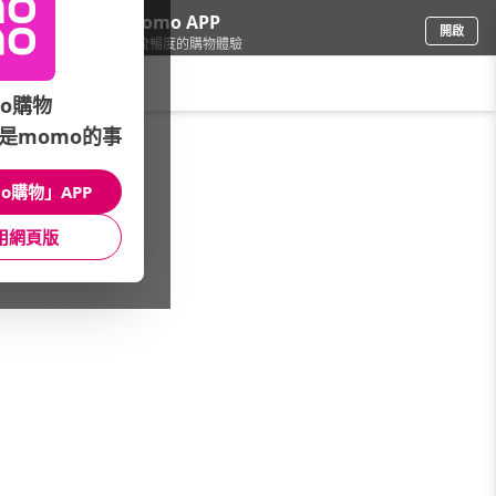
下載momo APP
開啟
給你3倍流暢度的購物體驗
請輸入搜尋關鍵字
o購物
是momo的事
食品飲料
/
折價券熱銷
o購物」APP
本館精選商品
用網頁版
館長推薦
月銷量
新上市
價格
評價
很抱歉，沒有篩選到符合條件的商品