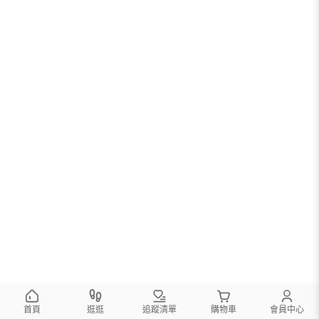
您可以調整篩選條件試試看
首頁
逛逛
追蹤清單
購物車
會員中心