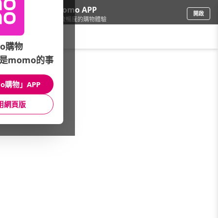
下載momo APP
開啟
給你3倍流暢度的購物體驗
請輸入搜尋關鍵字
o購物
是momo的事
食品飲料
/
雞高湯/即食
o購物」APP
本館精選商品
用網頁版
館長推薦
月銷量
新上市
價格
評價
很抱歉，沒有篩選到符合條件的商品