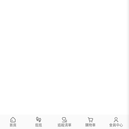
首頁
逛逛
追蹤清單
購物車
會員中心