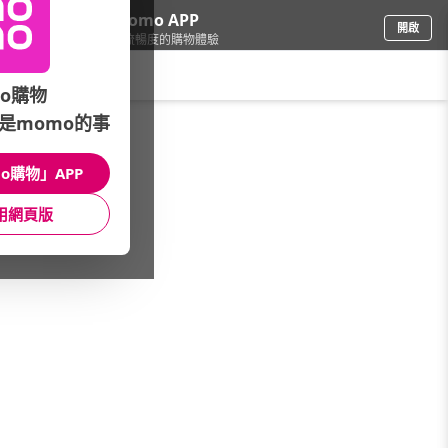
下載momo APP
開啟
給你3倍流暢度的購物體驗
請輸入搜尋關鍵字
o購物
是momo的事
食品飲料
/
罐頭/食材/烘焙
/
罐頭品牌
/
同榮
o購物」APP
館長推薦
月銷量
新上市
價格
評價
用網頁版
很抱歉，沒有篩選到符合條件的商品
您可以調整篩選條件試試看