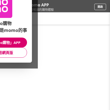
下載momo APP
開啟
給你3倍流暢度的購物體驗
請輸入搜尋關鍵字
o購物
是momo的事
食品飲料
/
咖啡
/
研磨咖啡粉(需過濾)
o購物」APP
館長推薦
月銷量
新上市
價格
評價
用網頁版
很抱歉，沒有篩選到符合條件的商品
您可以調整篩選條件試試看