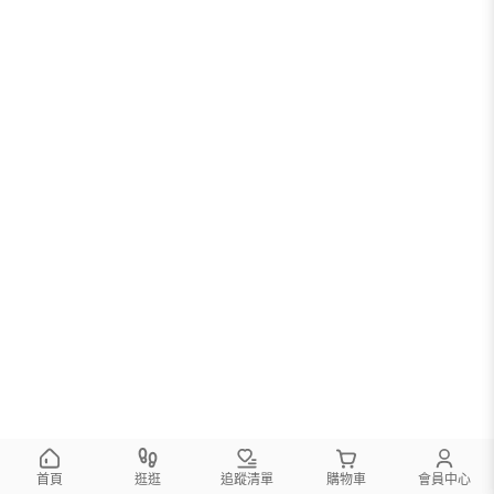
首頁
逛逛
追蹤清單
購物車
會員中心