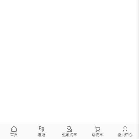
首頁
逛逛
追蹤清單
購物車
會員中心