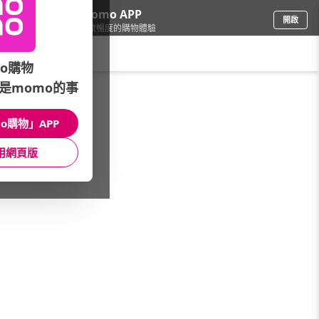
下載momo APP
開啟
給你3倍流暢度的購物體驗
請輸入搜尋關鍵字
o購物
是momo的事
食品飲料
/
品牌總覽(筆劃)
/
富統食品
o購物」APP
館長推薦
月銷量
新上市
價格
評價
用網頁版
很抱歉，沒有篩選到符合條件的商品
您可以調整篩選條件試試看