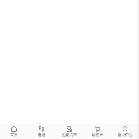
首頁
逛逛
追蹤清單
購物車
會員中心