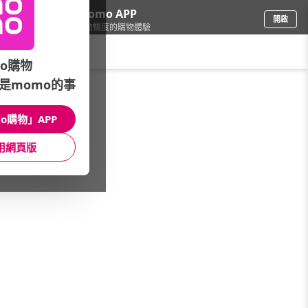
下載momo APP
開啟
給你3倍流暢度的購物體驗
請輸入搜尋關鍵字
o購物
是momo的事
食品飲料
/
品牌總覽(筆劃)
/
卜蜂
o購物」APP
館長推薦
月銷量
新上市
價格
評價
用網頁版
很抱歉，沒有篩選到符合條件的商品
您可以調整篩選條件試試看