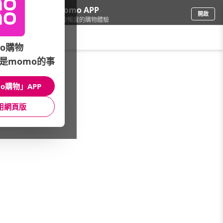
下載momo APP
開啟
給你3倍流暢度的購物體驗
請輸入搜尋關鍵字
o購物
是momo的事
食品飲料
/
品牌總覽(筆劃)
/
元氣珍饌烏魚子
o購物」APP
館長推薦
月銷量
新上市
價格
評價
用網頁版
很抱歉，沒有篩選到符合條件的商品
您可以調整篩選條件試試看