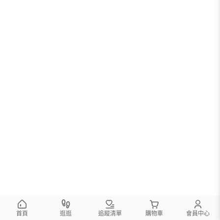
首頁
逛逛
追蹤清單
購物車
會員中心