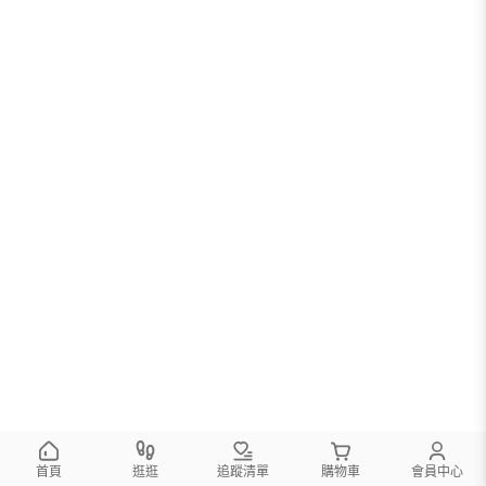
首頁
逛逛
追蹤清單
購物車
會員中心