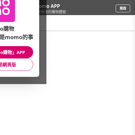
下載momo APP
開啟
給你3倍流暢度的購物體驗
請輸入搜尋關鍵字
o購物
是momo的事
食品飲料
/
休閒零食
/
國內品牌
/
長榮生醫
o購物」APP
館長推薦
月銷量
新上市
價格
評價
用網頁版
很抱歉，沒有篩選到符合條件的商品
您可以調整篩選條件試試看