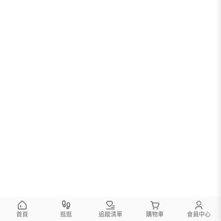
首頁
逛逛
追蹤清單
購物車
會員中心