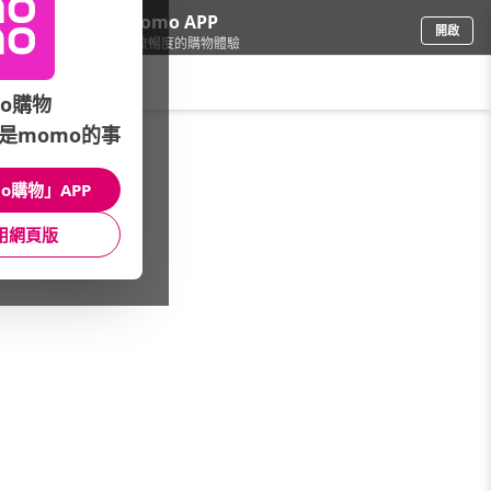
下載momo APP
開啟
給你3倍流暢度的購物體驗
請輸入搜尋關鍵字
o購物
是momo的事
食品飲料
/
蔬果箱
/
蔬菜箱
o購物」APP
館長推薦
月銷量
新上市
價格
評價
用網頁版
很抱歉，沒有篩選到符合條件的商品
您可以調整篩選條件試試看