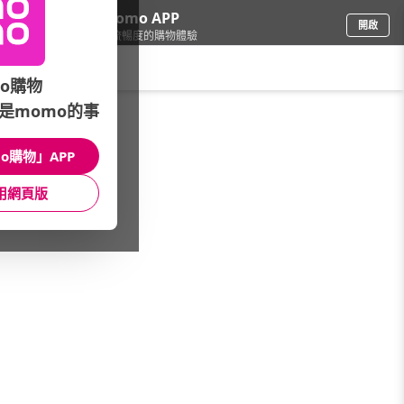
下載momo APP
開啟
給你3倍流暢度的購物體驗
請輸入搜尋關鍵字
o購物
是momo的事
食品飲料
/
米/麵/泡麵
/
米
/
多穀米
o購物」APP
館長推薦
月銷量
新上市
價格
評價
用網頁版
很抱歉，沒有篩選到符合條件的商品
您可以調整篩選條件試試看