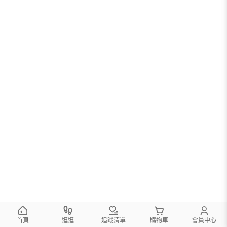
首頁
逛逛
追蹤清單
購物車
會員中心