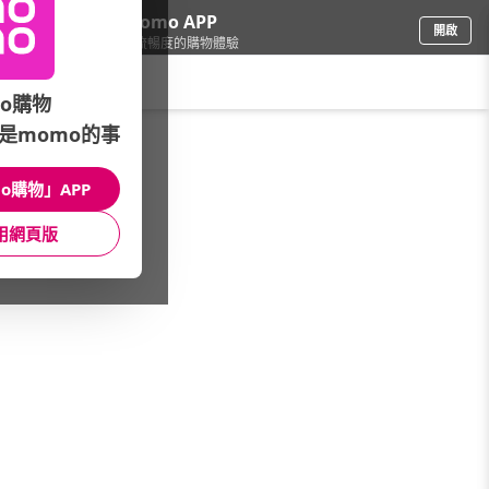
下載momo APP
開啟
給你3倍流暢度的購物體驗
請輸入搜尋關鍵字
o購物
是momo的事
手機/相機
/
PowerSync群加
/
影音線材
o購物」APP
館長推薦
月銷量
新上市
價格
評價
用網頁版
很抱歉，沒有篩選到符合條件的商品
您可以調整篩選條件試試看