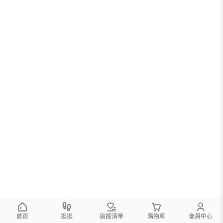
首頁
逛逛
追蹤清單
購物車
會員中心