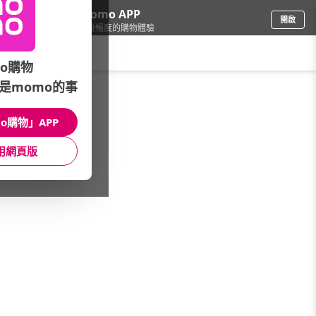
下載momo APP
開啟
給你3倍流暢度的購物體驗
請輸入搜尋關鍵字
o購物
是momo的事
手機/相機
/
智慧型手機
o購物」APP
本館精選商品
用網頁版
館長推薦
月銷量
新上市
價格
評價
很抱歉，沒有篩選到符合條件的商品