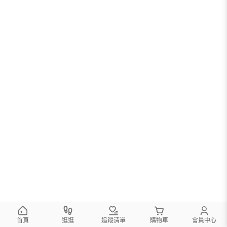
您可以調整篩選條件試試看
首頁
逛逛
追蹤清單
購物車
會員中心