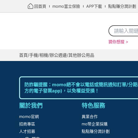
回首頁
momo富立保險
APP下載
點點賺分潤計劃
猜你想搜 >
首頁
/
手機/相機
/
辦公週邊
/
其他辦公用品
防詐騙提醒：momo絕不會以電話或簡訊通知訂單/分期
方的電子發票app)，以免權益受損！
關於我們
特色服務
momo官網
異業合作
招商專區
mo幣企業採購
人才招募
點點賺分潤計劃