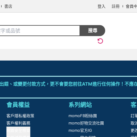
書店
登入
註冊
會員
搜全站商品
搜尋
出錯、或變更付款方式，更不會要您前往ATM進行任何操作！不應在
會員權益
系列網站
客
客戶隱私權政策
momoFB粉絲團
訂
客戶權利義務
momo好物交流社團
取
網路安全標章
momo官方IG
更