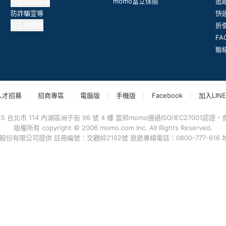
包裝減量標章
momo富立保險
追
防詐騙宣導
快
碳足跡標籤
折
F
聯
人才招募
招商專區
電腦版
手機版
Facebook
加入LINE
台北市 114 內湖區洲子街 96 號 4 樓 富邦momo通過ISO/IEC27001認證，食品
版權所有 copyright © 2006 momo.com Inc. All Rights Reserved.
有限公司提供 註冊編號：交觀綜2152號 旅遊專線電話：0800-777-616