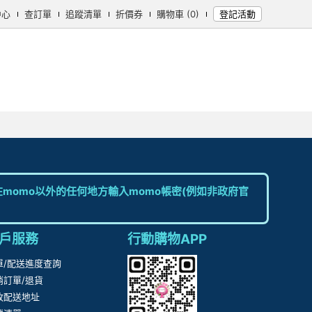
中心
查訂單
追蹤清單
折價券
購物車 (0)
登記活動
momo以外的任何地方輸入momo帳密(例如非政府官
戶服務
行動購物APP
單/配送進度查詢
消訂單/退貨
改配送地址