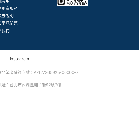
蹤清單
速到貨服務
價券說明
AQ常見問題
絡我們
Instagram
業者登錄字號：A-127365925-00000-7
 地址：台北市內湖區洲子街92號7樓