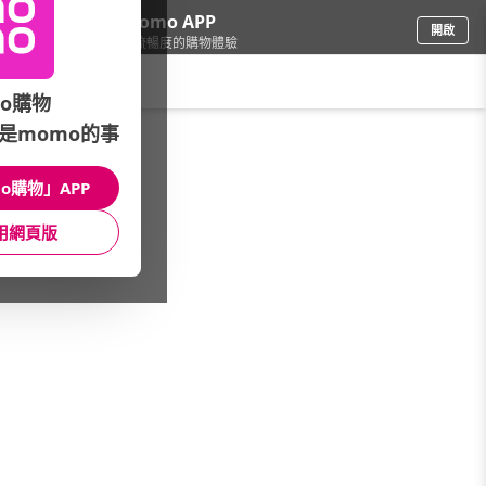
下載momo APP
開啟
給你3倍流暢度的購物體驗
請輸入搜尋關鍵字
o購物
是momo的事
手機/相機
/
UV/保護鏡
/
51mm~60mm
o購物」APP
館長推薦
月銷量
新上市
價格
評價
用網頁版
很抱歉，沒有篩選到符合條件的商品
您可以調整篩選條件試試看