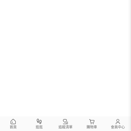
首頁
逛逛
追蹤清單
購物車
會員中心