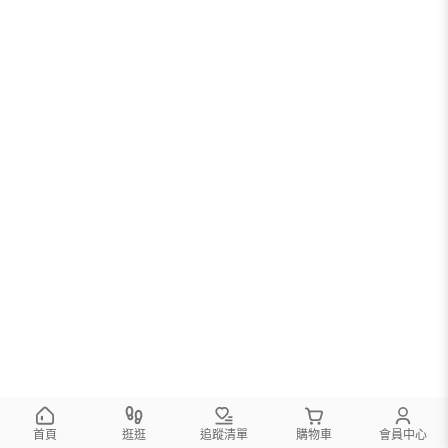
首頁
逛逛
追蹤清單
購物車
會員中心