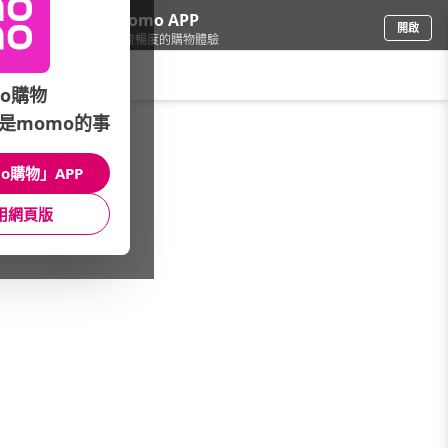
下載momo APP
開啟
給你3倍流暢度的購物體驗
請輸入搜尋關鍵字
o購物
是momo的事
手機/相機
/
手機/平板充電週邊
/
SP廣穎
o購物」APP
館長推薦
月銷量
新上市
價格
評價
用網頁版
很抱歉，沒有篩選到符合條件的商品
您可以調整篩選條件試試看