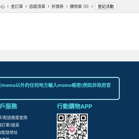
中心
查訂單
追蹤清單
折價券
購物車 (0)
登記活動
女時尚
男時尚
精品/飾品
彩妝保養
個人清潔
日用/紙品
母