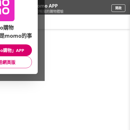
下載momo APP
開啟
給你3倍流暢度的購物體驗
請輸入搜尋關鍵字
o購物
是momo的事
手機/相機
/
iPhone
/
iPhone其他系列
/
iPhone6S/6S+
o購物」APP
館長推薦
月銷量
新上市
價格
評價
用網頁版
很抱歉，沒有篩選到符合條件的商品
您可以調整篩選條件試試看