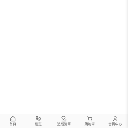
首頁
逛逛
追蹤清單
購物車
會員中心