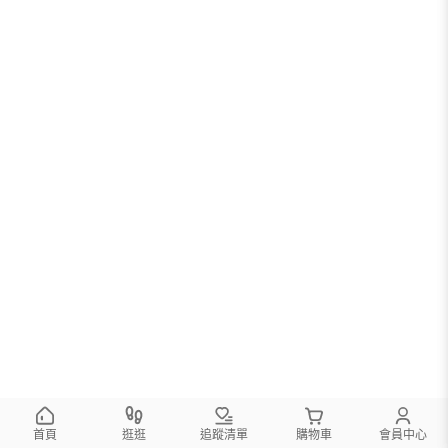
很抱歉，沒有篩選到符合條件的商品
您可以調整篩選條件試試看
首頁
逛逛
追蹤清單
購物車
會員中心