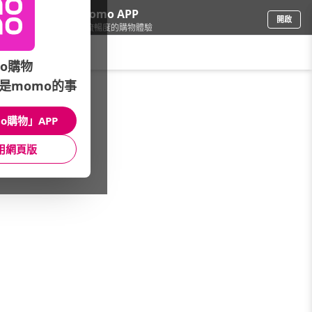
下載momo APP
開啟
給你3倍流暢度的購物體驗
請輸入搜尋關鍵字
o購物
是momo的事
手機/相機
/
本月主打
/
向日葵相容碳粉》下殺88折
o購物」APP
館長推薦
月銷量
新上市
價格
評價
用網頁版
很抱歉，沒有篩選到符合條件的商品
您可以調整篩選條件試試看