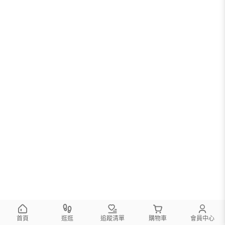
首頁
逛逛
追蹤清單
購物車
會員中心