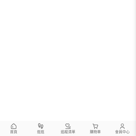
首頁
逛逛
追蹤清單
購物車
會員中心