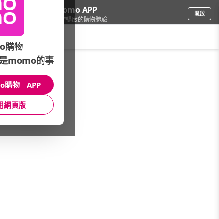
下載momo APP
開啟
給你3倍流暢度的購物體驗
請輸入搜尋關鍵字
o購物
是momo的事
手機/相機
/
HP碳粉匣
/
全系列
o購物」APP
館長推薦
月銷量
新上市
價格
評價
用網頁版
很抱歉，沒有篩選到符合條件的商品
您可以調整篩選條件試試看