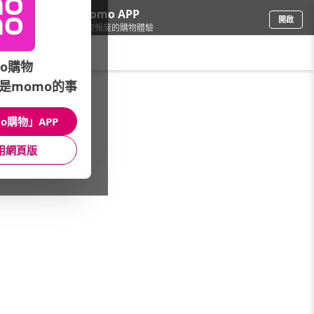
下載momo APP
開啟
給你3倍流暢度的購物體驗
請輸入搜尋關鍵字
o購物
是momo的事
手機/相機
/
功能分類
/
觸控式
o購物」APP
館長推薦
月銷量
新上市
價格
評價
用網頁版
很抱歉，沒有篩選到符合條件的商品
您可以調整篩選條件試試看