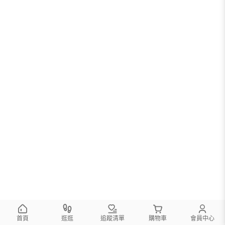
首頁
逛逛
追蹤清單
購物車
會員中心