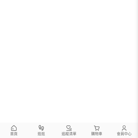
您可以調整篩選條件試試看
首頁
逛逛
追蹤清單
購物車
會員中心