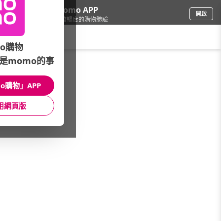
下載momo APP
開啟
給你3倍流暢度的購物體驗
請輸入搜尋關鍵字
o購物
是momo的事
手機/相機
/
8G
o購物」APP
本館精選商品
用網頁版
館長推薦
月銷量
新上市
價格
評價
很抱歉，沒有篩選到符合條件的商品