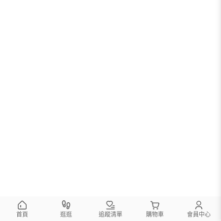
您可以調整篩選條件試試看
首頁
逛逛
追蹤清單
購物車
會員中心