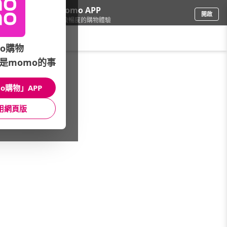
下載momo APP
開啟
給你3倍流暢度的購物體驗
請輸入搜尋關鍵字
o購物
是momo的事
手機/相機
/
全系列
o購物」APP
本館精選商品
用網頁版
館長推薦
月銷量
新上市
價格
評價
很抱歉，沒有篩選到符合條件的商品