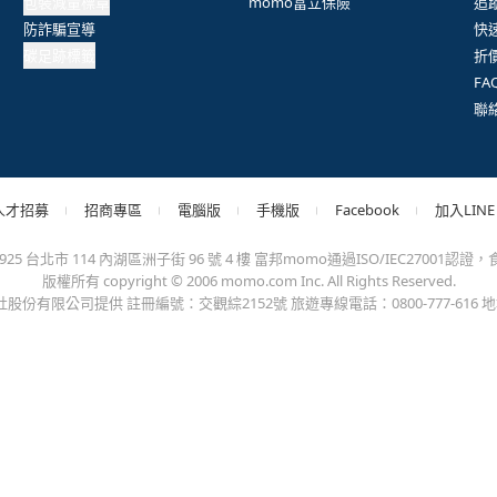
抱歉，沒有篩選到符合條件的商品，您可以調整篩選條件試試看
出錯、或變更付款方式，更不會要您前往ATM進行任何操作！不應在
會員權益
系列網站
客
客戶隱私權政策
momoFB粉絲團
訂
客戶權利義務
momo好物交流社團
取
網路安全標章
momo官方IG
更
包裝減量標章
momo富立保險
追
防詐騙宣導
快
碳足跡標籤
折
F
聯