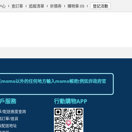
中心
查訂單
追蹤清單
折價券
購物車 (0)
登記活動
女時尚
男時尚
精品/飾品
彩妝保養
個人清潔
日用/紙品
母