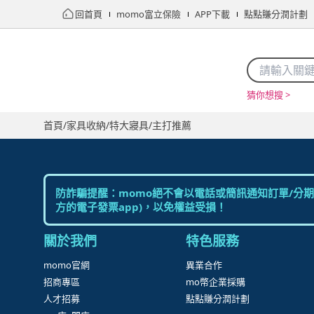
回首頁
momo富立保險
APP下載
點點賺分潤計劃
猜你想搜 >
首頁
限時搶購
直播
mo店+
看看買
家電
電玩
首頁
/
家具收納
/
特大寢具
/
主打推薦