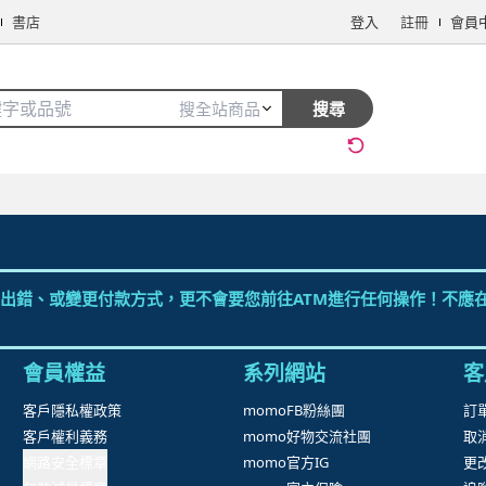
書店
登入
註冊
會員
搜全站商品
搜尋
手機/相機
電腦/組件
3C週邊
保健/醫療
食品/飲料
生鮮