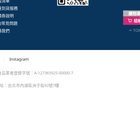
。
購物
結
TO
momo以外的任何地方輸入momo帳密(例如非政府官
戶服務
行動購物APP
單/配送進度查詢
消訂單/退貨
改配送地址
蹤清單
速到貨服務
價券說明
AQ常見問題
絡我們