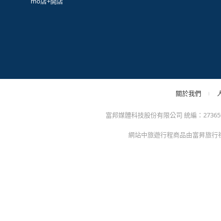
很
防詐騙提醒：momo絕不會以電話或簡訊通知訂單/分期
方的電子發票app)，以免權益受損！
關於我們
特色服務
momo官網
異業合作
招商專區
mo幣企業採購
人才招募
點點賺分潤計劃
mo店+開店