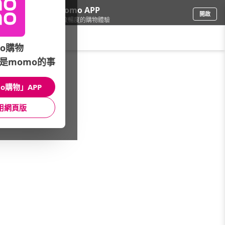
下載momo APP
開啟
給你3倍流暢度的購物體驗
請輸入搜尋關鍵字
o購物
是momo的事
家具收納
/
彈簧種類
/
蜂巢獨立筒床墊
o購物」APP
館長推薦
月銷量
新上市
價格
評價
用網頁版
很抱歉，沒有篩選到符合條件的商品
您可以調整篩選條件試試看