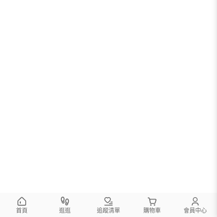
首頁
逛逛
追蹤清單
購物車
會員中心