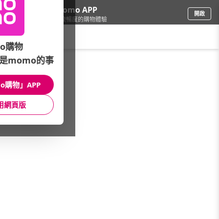
下載momo APP
開啟
給你3倍流暢度的購物體驗
請輸入搜尋關鍵字
o購物
是momo的事
家具收納
/
層架/櫥櫃
o購物」APP
本館精選商品
用網頁版
館長推薦
月銷量
新上市
價格
評價
很抱歉，沒有篩選到符合條件的商品