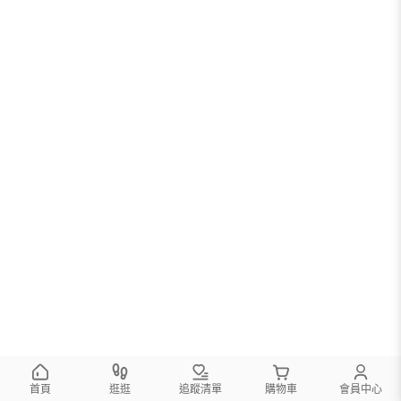
您可以調整篩選條件試試看
首頁
逛逛
追蹤清單
購物車
會員中心