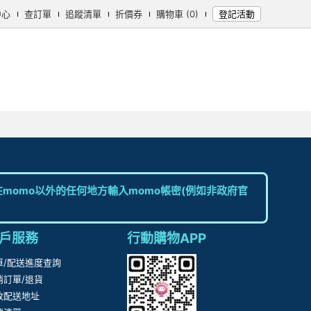
中心
查訂單
追蹤清單
折價券
購物車 (0)
登記活動
女時尚
男時尚
精品/飾品
彩妝保養
個人清潔
日用/紙品
母