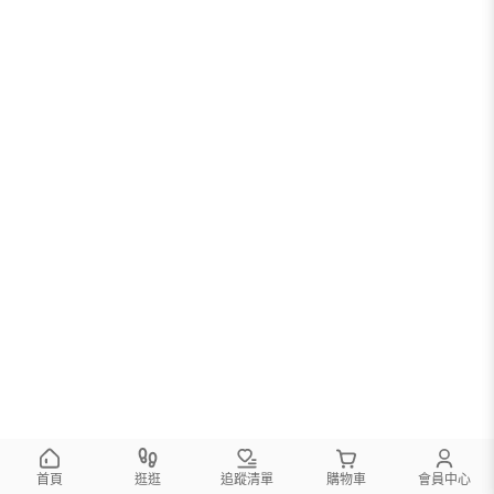
首頁
逛逛
追蹤清單
購物車
會員中心