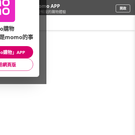
下載momo APP
開啟
給你3倍流暢度的購物體驗
請輸入搜尋關鍵字
o購物
是momo的事
家具收納
/
Grace Life
/
天絲寢具
o購物」APP
館長推薦
月銷量
新上市
價格
評價
用網頁版
很抱歉，沒有篩選到符合條件的商品
您可以調整篩選條件試試看