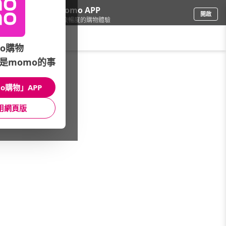
下載momo APP
開啟
給你3倍流暢度的購物體驗
請輸入搜尋關鍵字
o購物
是momo的事
餐廚用品
/
隨行杯/保溫瓶(專案)
/
SIGG
o購物」APP
館長推薦
月銷量
新上市
價格
評價
用網頁版
很抱歉，沒有篩選到符合條件的商品
您可以調整篩選條件試試看