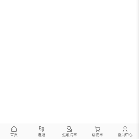
首頁
逛逛
追蹤清單
購物車
會員中心