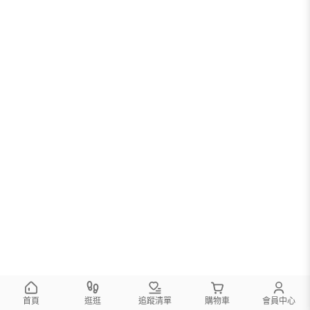
首頁
逛逛
追蹤清單
購物車
會員中心