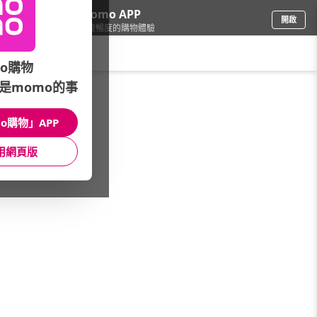
下載momo APP
開啟
給你3倍流暢度的購物體驗
請輸入搜尋關鍵字
o購物
是momo的事
餐廚用品
/
寵物》營養保健
/
腸胃保健
o購物」APP
館長推薦
月銷量
新上市
價格
評價
用網頁版
很抱歉，沒有篩選到符合條件的商品
您可以調整篩選條件試試看