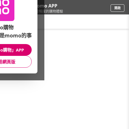
下載momo APP
開啟
給你3倍流暢度的購物體驗
請輸入搜尋關鍵字
o購物
是momo的事
餐廚用品
/
開運配件
/
幸運小物
o購物」APP
館長推薦
月銷量
新上市
價格
評價
用網頁版
很抱歉，沒有篩選到符合條件的商品
您可以調整篩選條件試試看