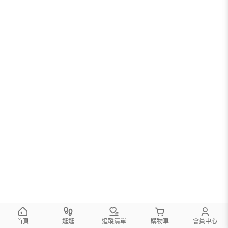
首頁
逛逛
追蹤清單
購物車
會員中心