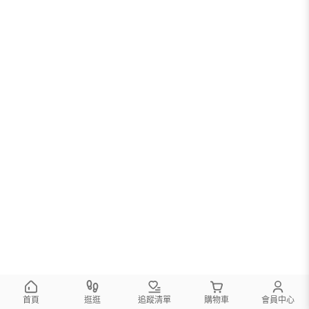
首頁
逛逛
追蹤清單
購物車
會員中心