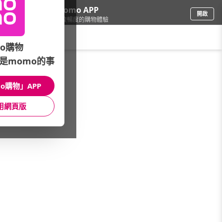
下載momo APP
開啟
給你3倍流暢度的購物體驗
請輸入搜尋關鍵字
o購物
是momo的事
餐廚用品
/
本月主打
/
結帳8折up▼生活燈飾
o購物」APP
館長推薦
月銷量
新上市
價格
評價
用網頁版
很抱歉，沒有篩選到符合條件的商品
您可以調整篩選條件試試看