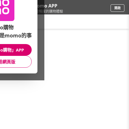
下載momo APP
開啟
給你3倍流暢度的購物體驗
請輸入搜尋關鍵字
o購物
是momo的事
餐廚用品
/
本月主打
/
83折▼AXIS 艾克思衣架衣夾
o購物」APP
館長推薦
月銷量
新上市
價格
評價
用網頁版
很抱歉，沒有篩選到符合條件的商品
您可以調整篩選條件試試看