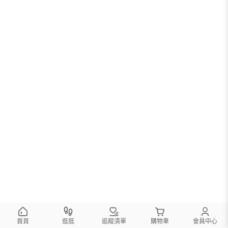
首頁
逛逛
追蹤清單
購物車
會員中心