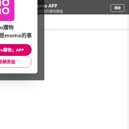
下載momo APP
開啟
給你3倍流暢度的購物體驗
請輸入搜尋關鍵字
o購物
是momo的事
餐廚用品
/
狗》清潔消臭劑
/
清耳液
o購物」APP
館長推薦
月銷量
新上市
價格
評價
用網頁版
很抱歉，沒有篩選到符合條件的商品
您可以調整篩選條件試試看