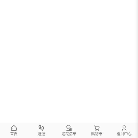
首頁
逛逛
追蹤清單
購物車
會員中心