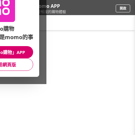
下載momo APP
開啟
給你3倍流暢度的購物體驗
請輸入搜尋關鍵字
o購物
是momo的事
餐廚用品
/
碗盤餐具
/
品牌總覽
/
闔樂泰
o購物」APP
館長推薦
月銷量
新上市
價格
評價
用網頁版
很抱歉，沒有篩選到符合條件的商品
您可以調整篩選條件試試看