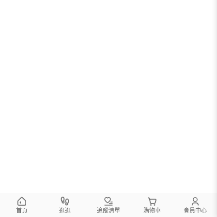
首頁
逛逛
追蹤清單
購物車
會員中心