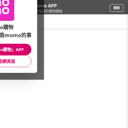
下載momo APP
開啟
給你3倍流暢度的購物體驗
請輸入搜尋關鍵字
o購物
是momo的事
餐廚用品
/
隨行杯/保溫瓶
/
Stanley
o購物」APP
館長推薦
月銷量
新上市
價格
評價
用網頁版
很抱歉，沒有篩選到符合條件的商品
您可以調整篩選條件試試看