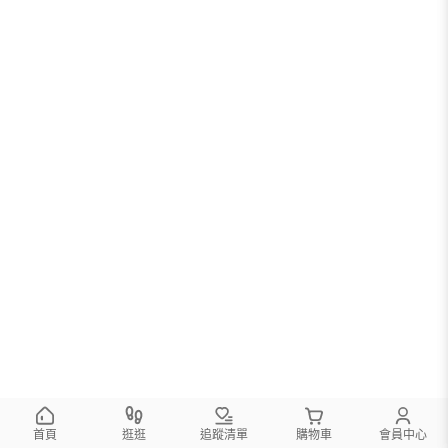
首頁
逛逛
追蹤清單
購物車
會員中心