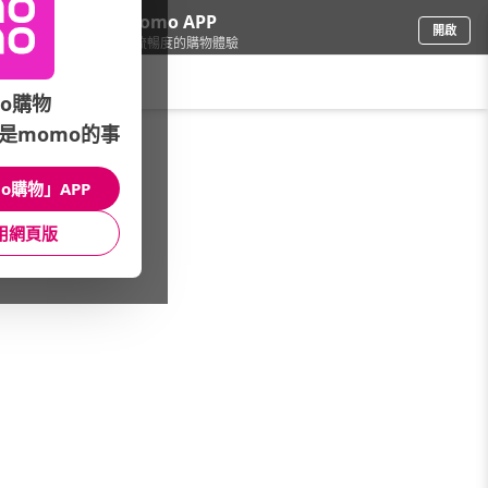
下載momo APP
開啟
給你3倍流暢度的購物體驗
請輸入搜尋關鍵字
o購物
是momo的事
餐廚用品
/
館長嚴選
/
本週新商品
o購物」APP
館長推薦
月銷量
新上市
價格
評價
用網頁版
很抱歉，沒有篩選到符合條件的商品
您可以調整篩選條件試試看