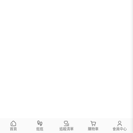
首頁
逛逛
追蹤清單
購物車
會員中心