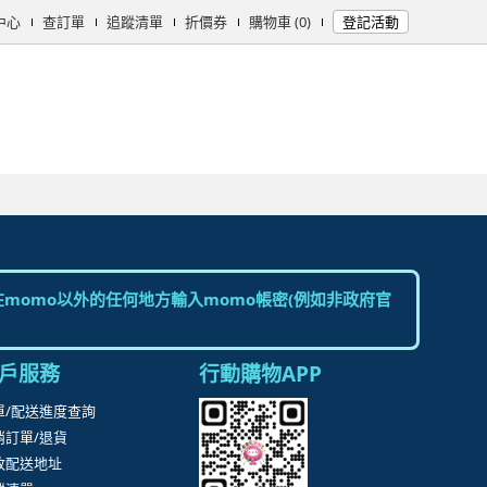
中心
查訂單
追蹤清單
折價券
購物車 (0)
登記活動
女時尚
男時尚
精品/飾品
彩妝保養
個人清潔
日用/紙品
母