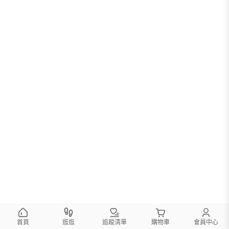
首頁
逛逛
追蹤清單
購物車
會員中心