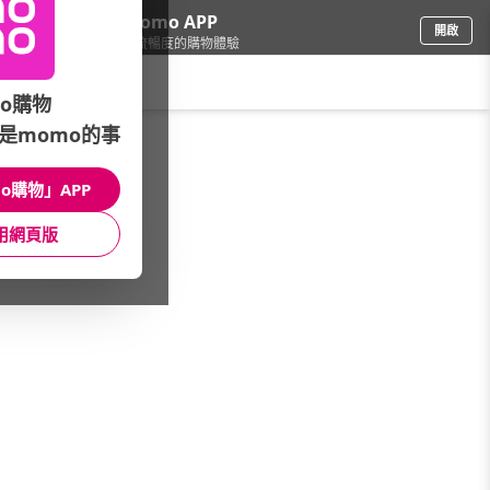
下載momo APP
開啟
給你3倍流暢度的購物體驗
請輸入搜尋關鍵字
o購物
是momo的事
餐廚用品
/
牙膏/粉
/
牙間刷
o購物」APP
館長推薦
月銷量
新上市
價格
評價
用網頁版
很抱歉，沒有篩選到符合條件的商品
您可以調整篩選條件試試看