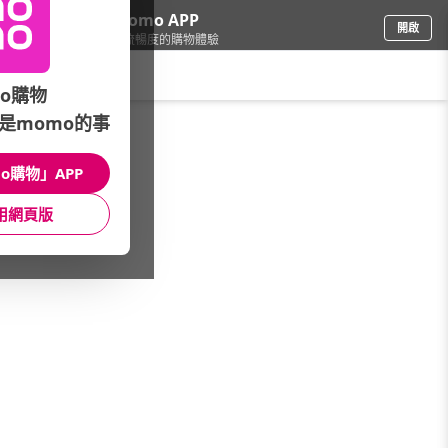
下載momo APP
開啟
給你3倍流暢度的購物體驗
請輸入搜尋關鍵字
o購物
是momo的事
餐廚用品
/
腰包/證件包
o購物」APP
本館精選商品
用網頁版
館長推薦
月銷量
新上市
價格
評價
很抱歉，沒有篩選到符合條件的商品