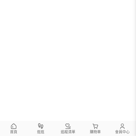
您可以調整篩選條件試試看
首頁
逛逛
追蹤清單
購物車
會員中心