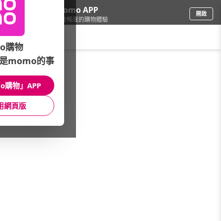
下載momo APP
開啟
給你3倍流暢度的購物體驗
請輸入搜尋關鍵字
o購物
是momo的事
餐廚用品
/
保溫瓶
o購物」APP
本館精選商品
用網頁版
館長推薦
月銷量
新上市
價格
評價
很抱歉，沒有篩選到符合條件的商品