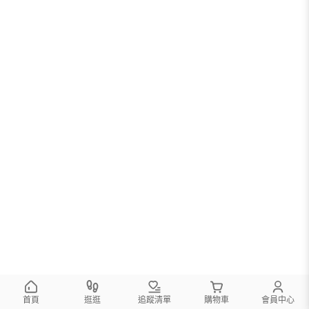
您可以調整篩選條件試試看
首頁
逛逛
追蹤清單
購物車
會員中心